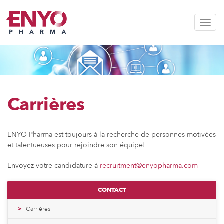
Affich
Carrières
ENYO Pharma est toujours à la recherche de personnes motivées
et talentueuses pour rejoindre son équipe!
Envoyez votre candidature à
recruitment@enyopharma.com
CONTACT
Carrières